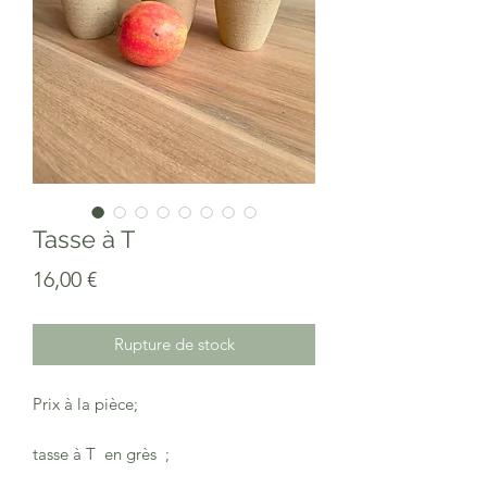
Tasse à T
Prix
16,00 €
Rupture de stock
Prix à la pièce;
tasse à T en grès ;